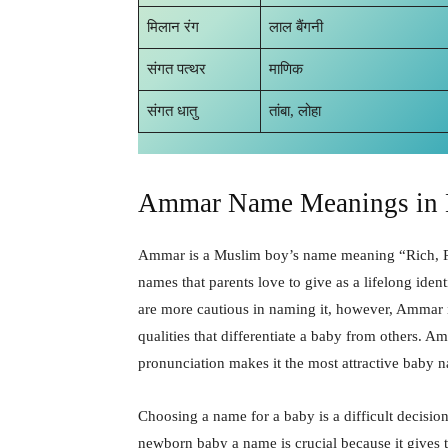
मिलान रंग
लाल बैंगनी
संगत पत्थर
माणिक
संगत धातु
तांबा, लोहा
Ammar Name Meanings in 
Ammar is a Muslim boy’s name meaning “Rich, Pro
names that parents love to give as a lifelong identi
are more cautious in naming it, however, Ammar 
qualities that differentiate a baby from others. A
pronunciation makes it the most attractive baby 
Choosing a name for a baby is a difficult decision 
newborn baby a name is crucial because it gives th