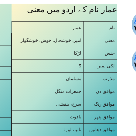
عمار نام کے اردو میں معنی
نام
عمار
معنی
امیر، خوشحال، خوش، خوشگوار
جنس
لڑکا
5
لکی نمبر
مذہب
مسلمان
موافق دن
جمعرات منگل
موافق رنگ
سرخ، بنفشی
موافق پتھر
یاقوت
موافق دھاتیں
تانبا، لوہا