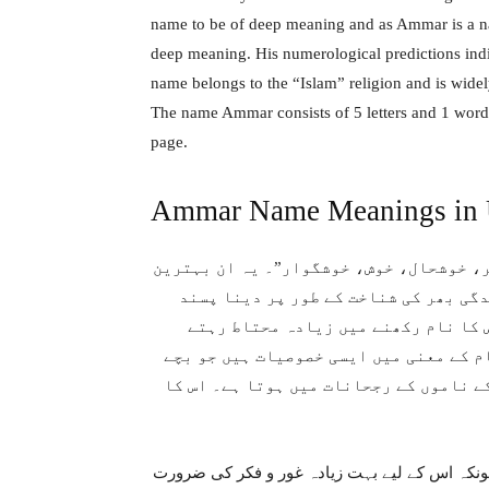
name to be of deep meaning and as Ammar is a na
deep meaning. His numerological predictions ind
name belongs to the “Islam” religion and is wid
The name Ammar consists of 5 letters and 1 word.
page.
Ammar Name Meanings in
ر، خوشحال، خوش، خوشگوار”۔ یہ ان بہترین
دگی بھر کی شناخت کے طور پر دینا پسند
 کا نام رکھنے میں زیادہ محتاط رہتے
م کے معنی میں ایسی خصوصیات ہیں جو بچے
ے ناموں کے رجحانات میں ہوتا ہے۔ اس کا
کیونکہ اس کے لیے بہت زیادہ غور و فکر کی ضرورت