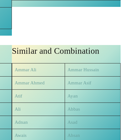
Similar and Combination
Ammar Ali
Ammar Hussain
Ammar Ahmed
Ammar Asif
Atif
Ayan
Ali
Abbas
Adnan
Asad
Awais
Ahsan