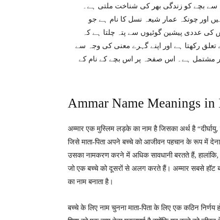
س سے بچے کو زندگی بھر کی شناخت ملتی ہے۔
ں اور چونکہ عمار شیعہ نسل کا نام ہے جو
کی عددی پیشین گوئیوں سے پتہ چلتا ہے کہ
 “اسلام” مذہب سے تعلق رکھتا ہے اور اپنے گہرے معنی کی وجہ سے
 میں مشہور ہے۔ عمار نام 5 حروف اور 1 لفظ پر مشتمل ہے۔ اس صفحہ پر اس بچے کے نام کے
Ammar Name Meanings in 
अम्मार एक मुस्लिम लड़के का नाम है जिसका अर्थ है “दीर्घायु, 
जिसे माता-पिता अपने बच्चे को आजीवन पहचान के रूप में देना 
उसका नामकरण करने में अधिक सावधानी बरतते हैं, हालांकि, अम
जो एक बच्चे को दूसरों से अलग करते हैं। अम्मार सबसे हॉट 
का नाम बनाता है।
बच्चे के लिए नाम चुनना माता-पिता के लिए एक कठिन निर्णय 