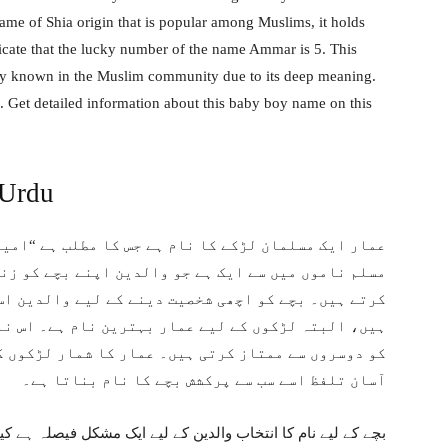
me of Shia origin that is popular among Muslims, it holds
icate that the lucky number of the name Ammar is 5. This
ely known in the Muslim community due to its deep meaning.
 Get detailed information about this baby boy name on this
 Urdu
عمار ایک مسلمان لڑکے کا نام ہے جس کا مطلب ہے “امی
مسلم ناموں میں سے ایک ہے جو والدین اپنے بچے کو زن
کرتے ہیں۔ بچے کو اچھی شخصیت دینے کے لیے والدین اس
ہیں، البتہ لڑکوں کے لیے عمار بہترین نام ہے۔ اس نا
کو دوسروں سے ممتاز کرتی ہیں۔ عمار کا شمار لڑکوں ک
آسان تلفظ اسے سب سے پرکشش بچے کا نام بناتا ہے۔
بچے کے لیے نام کا انتخاب والدین کے لیے ایک مشکل فیصلہ ہے 