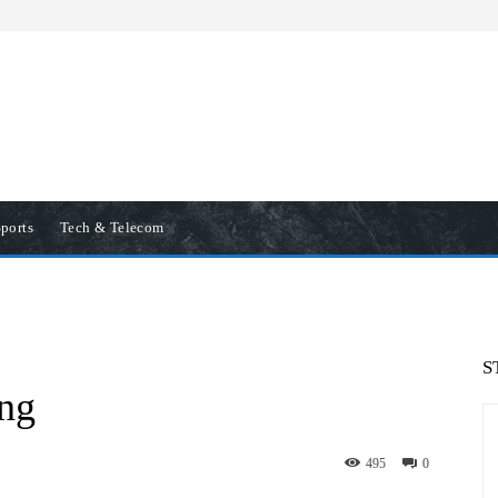
ports
Tech & Telecom
S
ng
495
0