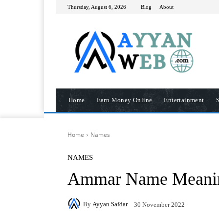
Thursday, August 6, 2026
Blog
About
Home
Earn Money Online
Entertainment
S
Home
Names
NAMES
Ammar Name Meani
By
Ayyan Safdar
30 November 2022