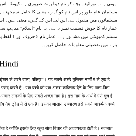
ہوتی ہے۔ نوزائیدہ بچے کو نام دینا بہت ضروری ہے کیونکہ ا
مسلمان عام طور پر اس نام کو گہرے معنی کا حامل سمجھتے ہی
مسلمانوں میں مقبول ہے، اس لیے اس کے گہرے معنی ہیں۔ اس 
عمار نام کا خوش قسمت نمبر 5 ہے۔ یہ نام
مسلم کمیونٹی
بارے میں تفصیلی معلومات حاصل کریں۔
Hindi
ईश्वर से डरने वाला, पवित्र”। यह सबसे अच्छे मुस्लिम नामों में से एक है
पसंद करते हैं। एक बच्चे को एक अच्छा व्यक्तित्व देने के लिए माता-पिता
्मार लड़कों के लिए सबसे अच्छा नाम है। इस नाम के अर्थ में ऐसे गुण हैं
बॉय नेम ट्रेंड में से एक है। इसका आसान उच्चारण इसे सबसे आकर्षक बच्चे
होता है क्योंकि इसके लिए बहुत सोच-विचार की आवश्यकता होती है। नवजात