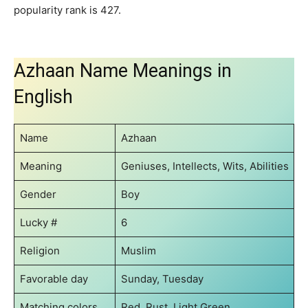
popularity rank is 427.
Azhaan Name Meanings in
English
Name
Azhaan
Meaning
Geniuses, Intellects, Wits, Abilities
Gender
Boy
Lucky #
6
Religion
Muslim
Favorable day
Sunday, Tuesday
Matching colors
Red, Rust, Light Green