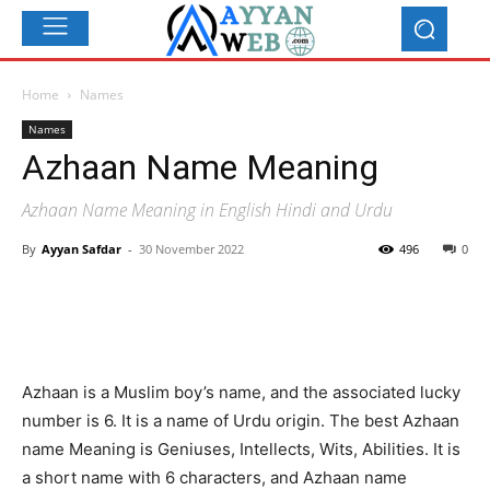
Home
Names
Names
Azhaan Name Meaning
Azhaan Name Meaning in English Hindi and Urdu
By
Ayyan Safdar
-
30 November 2022
496
0
Azhaan is a Muslim boy’s name, and the associated lucky
number is 6. It is a name of Urdu origin. The best Azhaan
name Meaning is Geniuses, Intellects, Wits, Abilities. It is
a short name with 6 characters, and Azhaan name