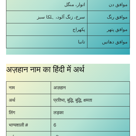
موافق دن
اتوار، منگل
موافق رنگ
سرخ، زنگ آلود، ہلکا سبز
موافق پتھر
پکھراج
موافق دھاتیں
تانبا
अज़हान नाम का हिंदी में अर्थ
नाम
अज़हान
अर्थ
प्रतिभा, बुद्धि, बुद्धि, क्षमता
लिंग
लड़का
भाग्यशाली #
6