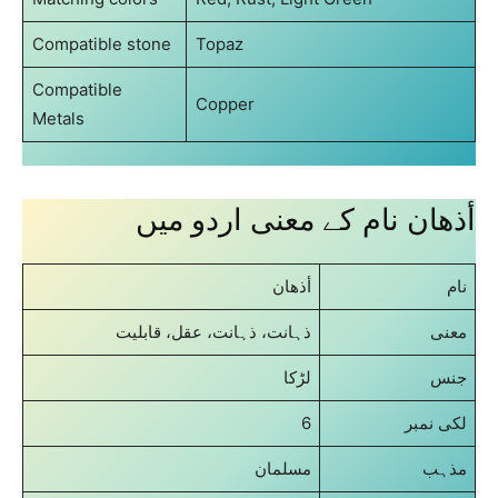
Compatible stone
Topaz
Compatible
Copper
Metals
أذهان نام کے معنی اردو میں
نام
أذهان
معنی
ذہانت، ذہانت، عقل، قابلیت
جنس
لڑکا
6
لکی نمبر
مذہب
مسلمان