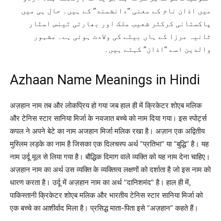
میں اذان نام کے معنی “دانشمند” کے ہیں۔ حال ہی میں
پاکستانی کرکٹر شعیب ملک اور بھارتی ٹینس اسٹار
ثانیہ مرزا کے ہاں بیٹے کی ولادت ہوئی ہے۔ مشہور
والدین اسے “اذان” کہتے ہیں۔
Azhaan Name Meanings in Hindi
अज़हान नाम तब और लोकप्रिय हो गया जब हाल ही में क्रिकेटर शोएब मलिक
और टेनिस स्टार सानिया मिर्जा के नवजात बच्चे को नाम दिया गया। इस स्पोर्ट्स
कपल ने अपने बेटे का नाम अजहान मिर्जा मलिक रखा है। अज़ान एक अद्वितीय
मुस्लिम लड़के का नाम है जिसका एक दिलचस्प अर्थ “प्रतिभा” या “बुद्धि” है। यह
नाम उर्दू मूल से लिया गया है। बौद्धिक दिमाग वाले व्यक्ति को यह नाम देना चाहिए।
अज़हान नाम का अर्थ उस व्यक्ति के व्यक्तित्व लक्षणों को दर्शाता है जो इस नाम को
धारण करता है। उर्दू में अज़हान नाम का अर्थ “दानिशमंद” है। हाल ही में,
पाकिस्तानी क्रिकेटर शोएब मलिक और भारतीय टेनिस स्टार सानिया मिर्जा को
एक बच्चे का आशीर्वाद मिला है। प्रसिद्ध माता-पिता इसे “अज़हान” कहते हैं।