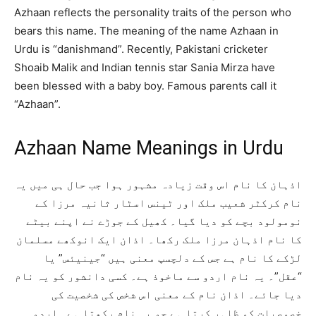
Azhaan reflects the personality traits of the person who
bears this name. The meaning of the name Azhaan in
Urdu is “danishmand”. Recently, Pakistani cricketer
Shoaib Malik and Indian tennis star Sania Mirza have
been blessed with a baby boy. Famous parents call it
“Azhaan”.
Azhaan Name Meanings in Urdu
اذہان کا نام اس وقت زیادہ مشہور ہوا جب حال ہی میں یہ
نام کرکٹر شعیب ملک اور ٹینس اسٹار ثانیہ مرزا کے
نومولود بچے کو دیا گیا۔ کھیل کے جوڑے نے اپنے بیٹے
کا نام اذہان مرزا ملک رکھا۔ اذان ایک انوکھے مسلمان
لڑکے کا نام ہے جس کے دلچسپ معنی ہیں “جینیئس” یا
“عقل”۔ یہ نام اردو سے ماخوذ ہے۔ کسی دانشور کو یہ نام
دیا جائے۔ اذان نام کے معنی اس شخص کی شخصیت کی
خصوصیات کو ظاہر کرتا ہے جو یہ نام رکھتا ہے۔ اردو