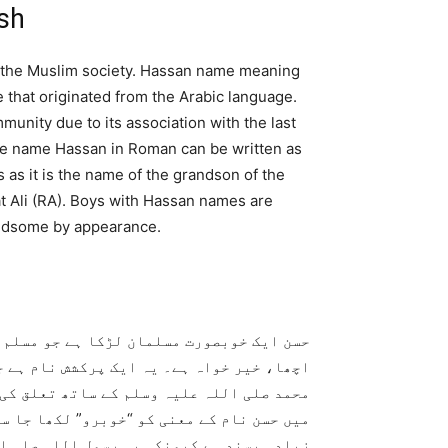
sh
 the Muslim society. Hassan name meaning
e that originated from the Arabic language.
nity due to its association with the last
e name Hassan in Roman can be written as
 as it is the name of the grandson of the
 Ali (RA). Boys with Hassan names are
andsome by appearance.
حسن ایک خوبصورت مسلمان لڑکا ہے جو مسلم،
اچھا، خیر خواہ ہے۔ یہ ایک پرکشش نام ہے ج
محمد صلی اللہ علیہ وسلم کے ساتھ تعلق کی 
میں حسن نام کے معنی کو “خوبرو” لکھا جا س
زیادہ پسند ہے کیونکہ یہ رسول اللہ صلی ا