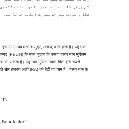
کی بیٹی کا نام ہے۔ حسن ناموں والے لڑکوں
شکل و صورت میں خوبصورت دیکھا جاتا ہے۔
है। हसन नाम का मतलब सुंदर, अच्छा, दाता होता है। यह एक
 मुहम्मद (PBUH) के साथ जुड़ाव के कारण हसन नाम मुस्लिम
ा जा सकता है। यह नाम मुस्लिम माता-पिता द्वारा सबसे
के पोते और हजरत अली (RA) की बेटी का नाम है। हसन नाम के
“1”.
 Benefactor”.