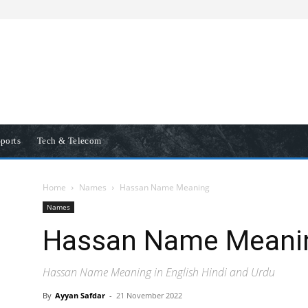
ports
Tech & Telecom
Home
Names
Hassan Name Meaning
Names
Hassan Name Meani
Hassan Name Meaning in English Hindi and Urdu
By
Ayyan Safdar
-
21 November 2022