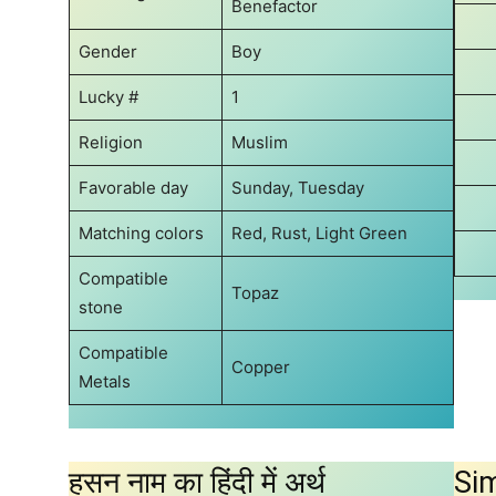
Benefactor
Gender
Boy
Lucky #
1
Religion
Muslim
Favorable day
Sunday, Tuesday
Matching colors
Red, Rust, Light Green
Compatible
Topaz
stone
Compatible
Copper
Metals
हसन नाम का हिंदी में अर्थ
Sim