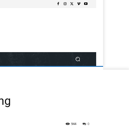
ng
944
0