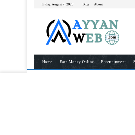
Friday, August 7, 2026
Blog
About
Home
Earn Money Online
Entertainment
S