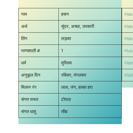
नाम
हसन
Has
अर्थ
सुंदर, अच्छा, उपकारी
Has
लिंग
लड़का
Has
भाग्यशाली #
1
Hus
धर्म
मुस्लिम
Ham
अनुकूल दिन
रविवार, मंगलवार
Had
मिलान रंग
लाल, जंग, हल्का हरा
संगत पत्थर
टोपाज़
संगत धातु
ताँबा