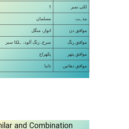
1
لکی نمبر
مذہب
مسلمان
موافق دن
اتوار، منگل
موافق رنگ
سرخ، زنگ آلود، ہلکا سبز
موافق پتھر
پکھراج
موافق دھاتیں
تانبا
ilar and Combination