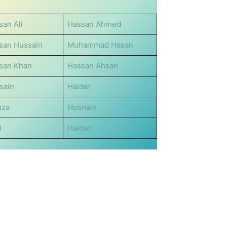
san Ali
Hassan Ahmed
san Hussain
Muhammad Hasan
san Khan
Hassan Ahsan
sain
Haider
za
Husnain
i
Haider