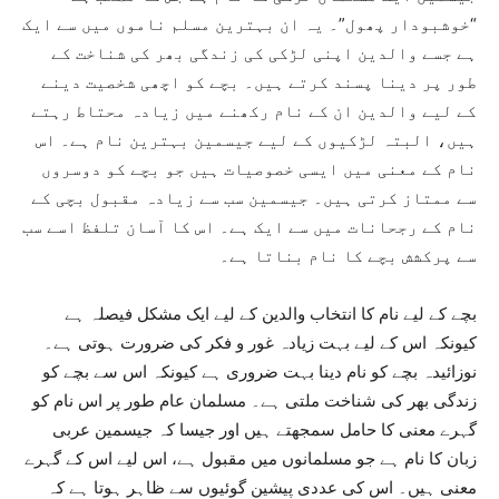
“خوشبودار پھول”۔ یہ ان بہترین مسلم ناموں میں سے ایک
ہے جسے والدین اپنی لڑکی کی زندگی بھر کی شناخت کے
طور پر دینا پسند کرتے ہیں۔ بچے کو اچھی شخصیت دینے
کے لیے والدین ان کے نام رکھنے میں زیادہ محتاط رہتے
ہیں، البتہ لڑکیوں کے لیے جیسمین بہترین نام ہے۔ اس
نام کے معنی میں ایسی خصوصیات ہیں جو بچے کو دوسروں
سے ممتاز کرتی ہیں۔ جیسمین سب سے زیادہ مقبول بچی کے
نام کے رجحانات میں سے ایک ہے۔ اس کا آسان تلفظ اسے سب
سے پرکشش بچے کا نام بناتا ہے۔
بچے کے لیے نام کا انتخاب والدین کے لیے ایک مشکل فیصلہ ہے
کیونکہ اس کے لیے بہت زیادہ غور و فکر کی ضرورت ہوتی ہے۔
نوزائیدہ بچے کو نام دینا بہت ضروری ہے کیونکہ اس سے بچے کو
زندگی بھر کی شناخت ملتی ہے۔ مسلمان عام طور پر اس نام کو
گہرے معنی کا حامل سمجھتے ہیں اور جیسا کہ جیسمین عربی
زبان کا نام ہے جو مسلمانوں میں مقبول ہے، اس لیے اس کے گہرے
معنی ہیں۔ اس کی عددی پیشین گوئیوں سے ظاہر ہوتا ہے کہ