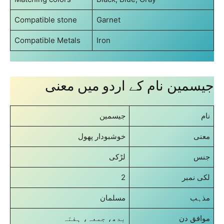
Compatible stone
Garnet
Compatible Metals
Iron
جیسمین نام کے اردو میں معنی
نام
جیسمین
معنی
خوشبودار پھول
جنس
لڑکی
2
لکی نمبر
مذہب
مسلمان
موافق دن
بدھ، جمعہ، ہفتہ