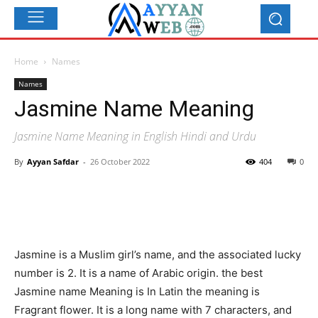
Home
Names
Names
Jasmine Name Meaning
Jasmine Name Meaning in English Hindi and Urdu
By
Ayyan Safdar
-
26 October 2022
404
0
Jasmine is a Muslim girl’s name, and the associated lucky
number is 2. It is a name of Arabic origin. the best
Jasmine name Meaning is In Latin the meaning is
Fragrant flower. It is a long name with 7 characters, and