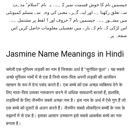
جیسمین نام کا خوش قسمت نمبر 2 ہے۔ یہ نام “اسلام” مذہب
سے تعلق رکھتا ہے اور اپنے گہرے معنی کی وجہ سے مسلم کمیونٹی
میں مشہور ہے۔ جیسمین نام 7 حروف اور 1 لفظ پر مشتمل ہے۔
اس لڑکی کے نام کے بارے میں تفصیلی معلومات حاصل کریں اس
صفحہ پر۔
Jasmine Name Meanings in Hindi
चमेली एक मुस्लिम लड़की का नाम है जिसका अर्थ है “सुगंधित फूल”। यह सबसे
अच्छे मुस्लिम नामों में से एक है जिसे माता-पिता अपनी लड़की की आजीवन
पहचान के रूप में देना पसंद करते हैं। एक बच्चे को एक अच्छा व्यक्तित्व देने के
लिए माता-पिता उसका नामकरण करने में अधिक सावधानी बरतते हैं, हालांकि,
लड़कियों के लिए जैस्मीन सबसे अच्छा नाम है। इस नाम के अर्थ में ऐसे गुण हैं जो
एक बच्चे को दूसरों से अलग करते हैं। जैस्मीन सबसे लोकप्रिय बच्ची के नाम के
रुझानों में से एक है। इसका आसान उच्चारण इसे सबसे आकर्षक बच्चे का नाम
बनाता है।