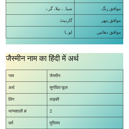
موافق رنگ
سیاہ، نیلا، گرے
موافق پتھر
گارنیٹ
موافق دھاتیں
لوہا
जैस्मीन नाम का हिंदी में अर्थ
नाम
जैस्मीन
अर्थ
सुगंधित फूल
लिंग
लड़की
भाग्यशाली #
2
धर्म
मुस्लिम