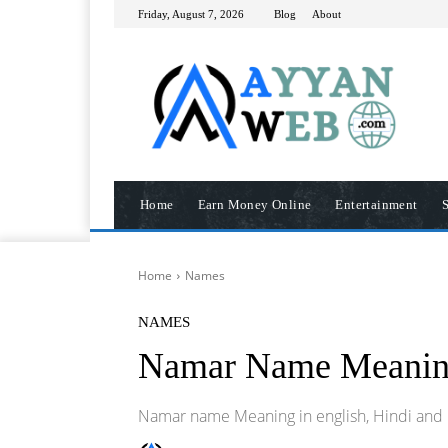
Friday, August 7, 2026
Blog
About
Home
Earn Money Online
Entertainment
S
Home
Names
NAMES
Namar Name Meani
Namar name Meaning in english, Hindi and