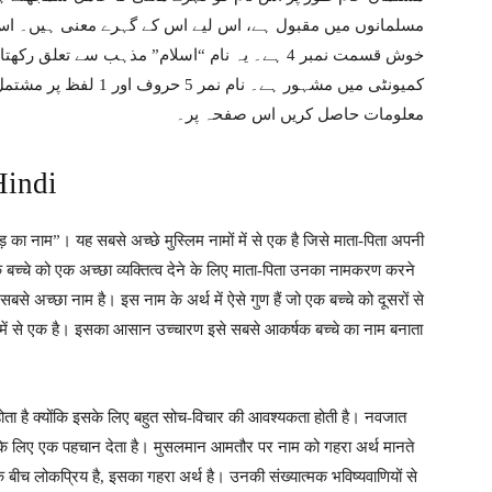
مسلمانوں میں مقبول ہے، اس لیے اس کے گہرے معنی ہیں۔ اس ک
خوش قسمت نمبر 4 ہے۔ یہ نام “اسلام” مذہب سے تع
کمیونٹی میں مشہور ہے۔ نا
معلومات حاصل کریں اس صفحہ پر۔
Hindi
 का नाम”। यह सबसे अच्छे मुस्लिम नामों में से एक है जिसे माता-पिता अपनी
 बच्चे को एक अच्छा व्यक्तित्व देने के लिए माता-पिता उनका नामकरण करने
सबसे अच्छा नाम है। इस नाम के अर्थ में ऐसे गुण हैं जो एक बच्चे को दूसरों से
ं में से एक है। इसका आसान उच्चारण इसे सबसे आकर्षक बच्चे का नाम बनाता
होता है क्योंकि इसके लिए बहुत सोच-विचार की आवश्यकता होती है। नवजात
ीवन के लिए एक पहचान देता है। मुसलमान आमतौर पर नाम को गहरा अर्थ मानते
े बीच लोकप्रिय है, इसका गहरा अर्थ है। उनकी संख्यात्मक भविष्यवाणियों से