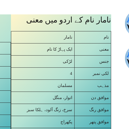
نامار نام کے اردو میں معنی
نام
نامار
معنی
ایک پہاڑ کا نام
جنس
لڑکی
4
لکی نمبر
مذہب
مسلمان
موافق دن
اتوار، منگل
موافق رنگ
سرخ، زنگ آلود، ہلکا سبز
موافق پتھر
پکھراج