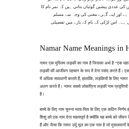
ی عددی پیشین گوئیاں بتاتی ہیں کہ نمر نام کا
لق رکھتا ہے اور اپنے گہرے معنی کی وجہ سے مسلم
م نمر 5 حروف اور 1 لفظ پر مشتمل ہے۔ اس لڑکی کے نام کے بارے میں تفصیلی
Namar Name Meanings in 
नामर एक मुस्लिम लड़की का नाम है जिसका अर्थ है “एक पहाड़
लड़की की आजीवन पहचान के रूप में देना पसंद करते हैं। एक
में अधिक सावधानी बरतते हैं, हालांकि, लड़कियों के लिए नामर 
अलग करते हैं। नामर सबसे लोकप्रिय लड़की नाम प्रवृत्तियो
है।
बच्चे के लिए नाम चुनना माता-पिता के लिए एक कठिन निर्णय 
शिशु को एक नाम देना महत्वपूर्ण है क्योंकि यह बच्चे को ज
हैं और जैसा कि नामर उर्दू मूल का एक नाम है जो मुसलमानों क