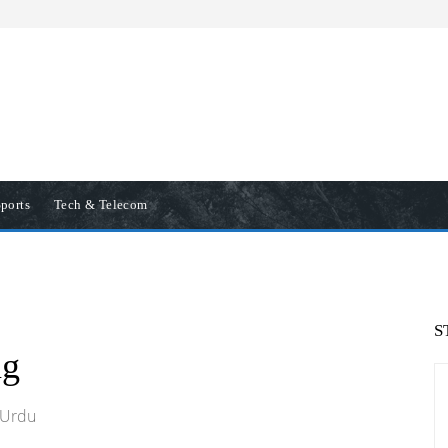
ports
Tech & Telecom
S
ng
 Urdu