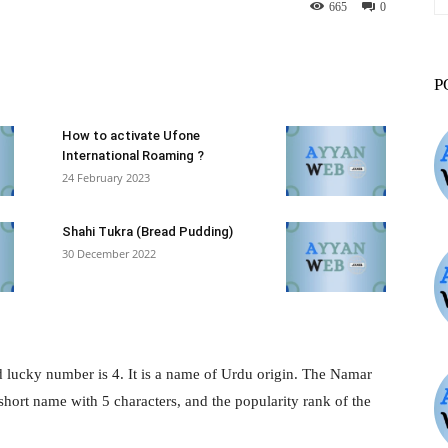
665
0
st
WhatsApp
ReddIt
VK
P
How to activate Ufone
International Roaming ?
24 February 2023
Shahi Tukra (Bread Pudding)
30 December 2022
d lucky number is 4. It is a name of Urdu origin. The Namar
hort name with 5 characters, and the popularity rank of the