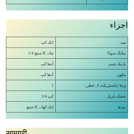
اجزاء
میدہ
ایک کپ
بیکنگ سوڈا
1/4 چائے کا چمچ
باریک چینی
آدھا کپ
مکھن
آدھا کپ
2
ونیلا ایکسٹریکٹ کے قطرے
خشک ناریل
3/4 کپ
دودھ
ایک کھانے کا چمچ
सामग्री