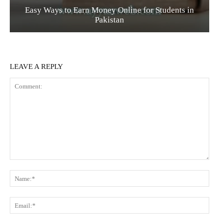
Easy Ways to Earn Money Online for Students in
Pakistan
LEAVE A REPLY
Comment:
Na
Ema