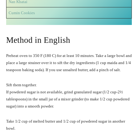
Nan Khatai
Cumin Cookies
Method in English
Preheat oven to 350 F (180 C) for at least 10 minutes. Take a large bowl and
place a large strainer over it to sift the dry ingredients (1 cup maida and 1/4
teaspoon baking soda). If you use unsalted butter, add a pinch of salt.
Sift them together.
If powdered sugar is not available, grind granulated sugar (1/2 cup-2½
tablespoons) in the small jar of a mixer grinder (to make 1/2 cup powdered
sugar) into a smooth powder.
Take 1/2 cup of melted butter and 1/2 cup of powdered sugar in another
bowl.