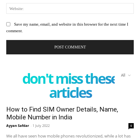
Web
Save my name, email, and website in this browser for the next time I
comment.
don't miss these
All
articles
How to Find SIM Owner Details, Name,
Mobile Number in India
Ayyan Safdar
-
1 July 2022
0
We all have seen how mobile phones revolutionized, while a lot has