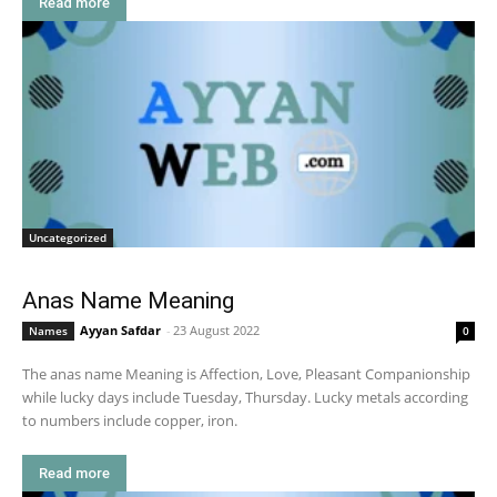
Read more
Uncategorized
Anas Name Meaning
Ayyan Safdar
-
23 August 2022
Names
0
The anas name Meaning is Affection, Love, Pleasant Companionship
while lucky days include Tuesday, Thursday. Lucky metals according
to numbers include copper, iron.
Read more