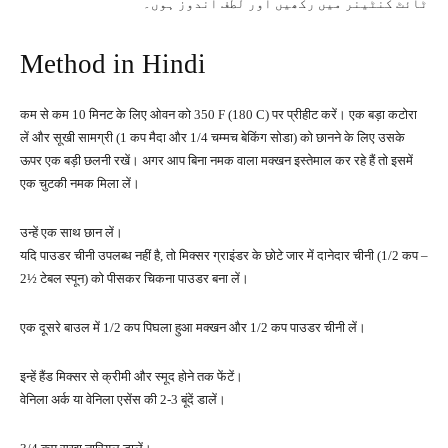
ٹائٹ کنٹینر میں رکھیں اور لطف اندوز ہوں۔
Method in Hindi
कम से कम 10 मिनट के लिए ओवन को 350 F (180 C) पर प्रीहीट करें। एक बड़ा कटोरा
लें और सूखी सामग्री (1 कप मैदा और 1/4 चम्मच बेकिंग सोडा) को छानने के लिए उसके
ऊपर एक बड़ी छलनी रखें। अगर आप बिना नमक वाला मक्खन इस्तेमाल कर रहे हैं तो इसमें
एक चुटकी नमक मिला लें।
उन्हें एक साथ छान लें।
यदि पाउडर चीनी उपलब्ध नहीं है, तो मिक्सर ग्राइंडर के छोटे जार में दानेदार चीनी (1/2 कप –
2½ टेबल स्पून) को पीसकर चिकना पाउडर बना लें।
एक दूसरे बाउल में 1/2 कप पिघला हुआ मक्खन और 1/2 कप पाउडर चीनी लें।
इन्हें हैंड मिक्सर से क्रीमी और स्मूद होने तक फेंटें।
वेनिला अर्क या वेनिला एसेंस की 2-3 बूंदें डालें।