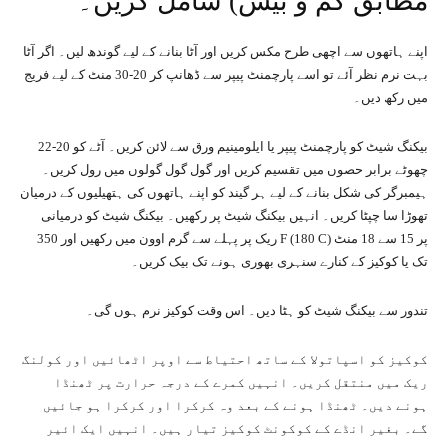
مطابق کم و بیش) شامل کریں۔
اپنے ہاتھوں سے اچھی طرح مکس کریں اور آٹا بنانے کے لیے گوندھ لیں۔ اگر آٹا
بہت نرم نظر آئے تو اسے پارچمنٹ پیپر سے ڈھانپ کر 20-30 منٹ کے لیے فریج
میں رکھ دیں۔
بیکنگ شیٹ کو پارچمنٹ پیپر یا ایلومینیم ورق سے لائن کریں۔ آٹے کو 20-22
چھوٹے برابر حصوں میں تقسیم کریں اور گول گول گولوں میں رول کریں۔
ہیمبرگر کی شکل بنانے کے لیے ہر گیند کو اپنے ہاتھوں کی ہتھیلیوں کے درمیان
تھوڑا سا چپٹا کریں۔ انہیں بیکنگ شیٹ پر رکھیں۔ بیکنگ شیٹ کو درمیانی
ریک پر پہلے سے گرم اوون میں رکھیں اور 350 F (180 C) پر 15 سے 18 منٹ
تک یا کوکیز کے کنارے سنہری بھوری ہونے تک بیک کریں۔
تندور سے بیکنگ شیٹ کو ہٹا دیں۔ اس وقت کوکیز نرم ہوں گی۔
کوکیز کو اسپاتولا کے ساتھ احتیاط سے اوپر اٹھائیں اور کولنگ
ریک میں منتقل کریں۔ انہیں کمرے کے درجہ حرارت پر ٹھنڈا
ہونے دیں۔ ٹھنڈا ہونے کے بعد وہ کرکرا اور کرکرا ہو جائیں
گے۔ بغیر انڈے کے کوکونٹ کوکیز تیار ہیں۔ انہیں ایک ائیر