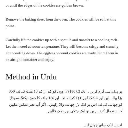
or until the edges of the cookies are golden brown.
Remove the baking sheet from the oven. The cookies will be soft at this
point.
Carefully lift the cookies up with a spatula and transfer to a cooling rack.
Let them cool at room temperature. They will become crispy and crunchy
after cooling down. The eggless coconut cookies are ready. Store them in
an airtight container and enjoy.
Method in Urdu
اوون کو کم از کم 10 منٹ کے لیے 350 F (180 C) پر پہلے سے گرم کریں۔ ایک
بڑا پیالہ لیں اور خشک اجزاء (1 کپ مائدہ اور 1/4 چائے کا چمچ بیکنگ سوڈا)
کو چھاننے کے لیے اس پر ایک بڑا چھاننے والا رکھیں۔ اگر آپ بغیر نمکین مکھن
کا استعمال کرتے ہیں تو ایک چٹکی بھر نمک ڈالیں۔
انہیں ایک ساتھ چھان لیں۔