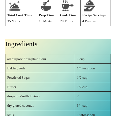
Total Cook Time
Prep Time
Cook Time
Recipe Servings
35 Mints
15 Mints
20 Mints
4 Persons
Ingredients
all purpose flour/plain flour
1 cup
Baking Soda
1/4 teaspoon
Powdered Sugar
1/2 cup
Butter
1/2 cup
drops of Vanilla Extract
2
dry grated coconut
3/4 cup
Milk
1 tablespoon