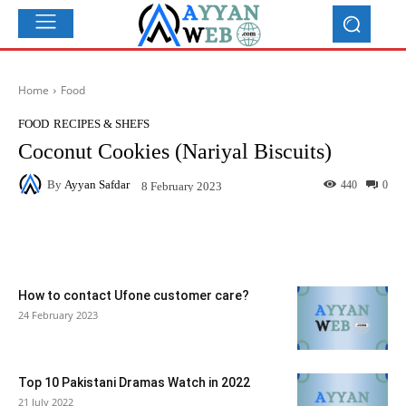
Home
Food
FOOD
RECIPES & SHEFS
Coconut Cookies (Nariyal Biscuits)
By
Ayyan Safdar
440
0
8 February 2023
Facebook
X
Pinterest
What
How to contact Ufone customer care?
24 February 2023
Top 10 Pakistani Dramas Watch in 2022
21 July 2022