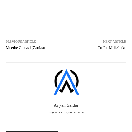
Facebook
X
Pinterest
What
PREVIOUS ARTICLE
NEXT ARTICLE
Meethe Chawal (Zardaa)
Coffee Milkshake
Ayyan Safdar
http://www.ayyanweb.com