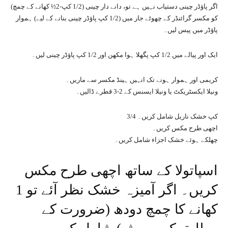
اگر پاؤڈر چینی دستیاب نہیں ہے تو، دانے دار چینی (1/2 کپ-2½ کھانے کے چمچ)
کو مکسر گرائنڈر کے چھوٹے جار میں (1/2 کپ پاؤڈر چینی بنانے کے لیے) ہموار
پاؤڈر میں پیس لیں۔
ایک اور پیالے میں 1/2 کپ پگھلا ہوا مکھن اور 1/2 کپ پاؤڈر چینی لیں۔
کریمی اور ہموار ہونے تک انہیں ہینڈ مکسر سے ماریں۔
ونیلا ایکسٹریکٹ یا ونیلا ایسنس کے 2-3 قطرے ڈالیں۔
3/4 کپ خشک ناریل شامل کریں۔
اچھی طرح مکس کریں۔
چھلکے ہوئے خشک اجزاء شامل کریں۔
اسپاتولا کے ساتھ اچھی طرح مکس
کریں۔ اگر آمیزہ خشک نظر آئے تو 1
کھانے کا چمچ دودھ (ضرورت کے