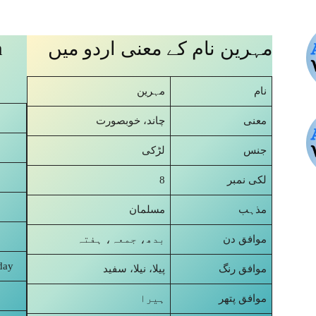
n
مہرین نام کے معنی اردو میں
نام
مہرین
معنی
چاند، خوبصورت
جنس
لڑکی
8
لکی نمبر
مذہب
مسلمان
موافق دن
بدھ، جمعہ، ہفتہ
day
موافق رنگ
پیلا، نیلا، سفید
موافق پتھر
ہیرا