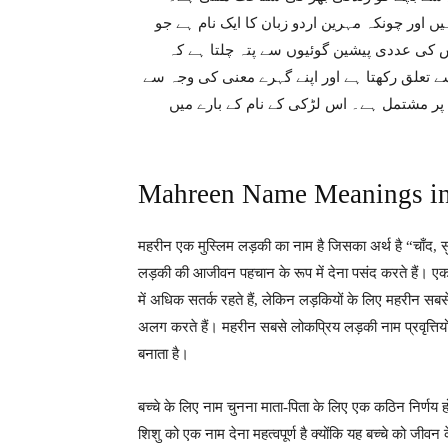
اور چونکہ مہرین اردو زبان کا ایک نام ہے جو
کی عددی پیشین گوئیوں سے پتہ چلتا ہے کہ
ام “اسلام” مذہب سے تعلق رکھتا ہے اور اپنے گہرے معنی کی وجہ سے
ٹی میں مشہور ہے۔ مہرین نام 7 حروف اور 1 لفظ پر مشتمل ہے۔ اس لڑکی کے نام کے بارے میں
Mahreen Name Meanings in
महरीन एक मुस्लिम लड़की का नाम है जिसका अर्थ है “चाँद, सु
लड़की की आजीवन पहचान के रूप में देना पसंद करते हैं। एक 
में अधिक सतर्क रहते हैं, लेकिन लड़कियों के लिए महरीन सबसे 
अलग करते हैं। महरीन सबसे लोकप्रिय लड़की नाम प्रवृत्तिय
बनाता है।
बच्चे के लिए नाम चुनना माता-पिता के लिए एक कठिन निर्णय 
शिशु को एक नाम देना महत्वपूर्ण है क्योंकि यह बच्चे को ज