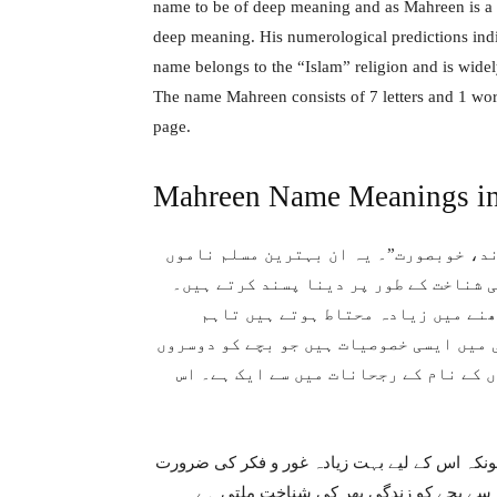
name to be of deep meaning and as Mahreen is a 
deep meaning. His numerological predictions indi
name belongs to the “Islam” religion and is wid
The name Mahreen consists of 7 letters and 1 word
page.
Mahreen Name Meanings i
ند، خوبصورت”۔ یہ ان بہترین مسلم ناموں
ی شناخت کے طور پر دینا پسند کرتے ہیں۔
ھنے میں زیادہ محتاط ہوتے ہیں تاہم
 میں ایسی خصوصیات ہیں جو بچے کو دوسروں
 کے نام کے رجحانات میں سے ایک ہے۔ اس
کیونکہ اس کے لیے بہت زیادہ غور و فکر کی ضرورت
س سے بچے کو زندگی بھر کی شناخت ملتی ہے۔