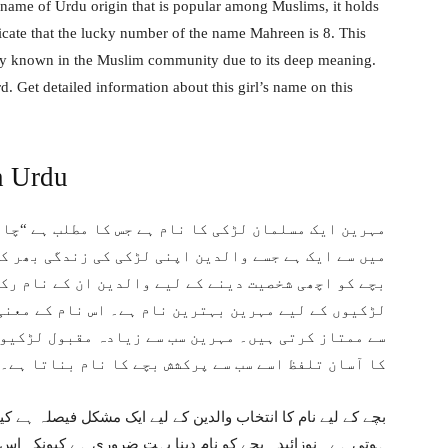
name of Urdu origin that is popular among Muslims, it holds
cate that the lucky number of the name Mahreen is 8. This
ely known in the Muslim community due to its deep meaning.
. Get detailed information about this girl’s name on this
n Urdu
مہرین ایک مسلمان لڑکی کا نام ہے جس کا مطلب ہے “چا
میں سے ایک ہے جسے والدین اپنی لڑکی کی زندگی بھر ک
بچے کو اچھی شخصیت دینے کے لیے والدین ان کے نام رک
لڑکیوں کے لیے مہرین بہترین نام ہے۔ اس نام کے معنی
سے ممتاز کرتی ہیں۔ مہرین سب سے زیادہ مقبول لڑکیوں
کا آسان تلفظ اسے سب سے پرکشش بچے کا نام بناتا ہے۔
بچے کے لیے نام کا انتخاب والدین کے لیے ایک مشکل فیصلہ ہے 
ہوتی ہے۔ نوزائیدہ بچے کو نام دینا بہت ضروری ہے کیونکہ ا