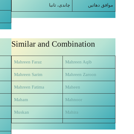
موافق دھاتیں
چاندی، تانبا
Similar and Combination
Mahreen Faraz
Mahreen Aqib
Mahreen Sarim
Mahreen Zaroon
Mahreen Fatima
Maheen
Maham
Mahnoor
Muskan
Mahira