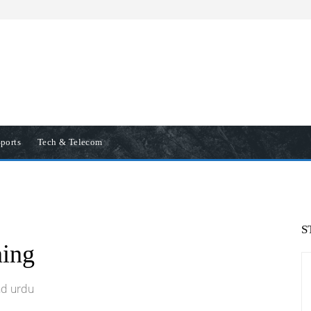
ports
Tech & Telecom
S
ing
nd urdu