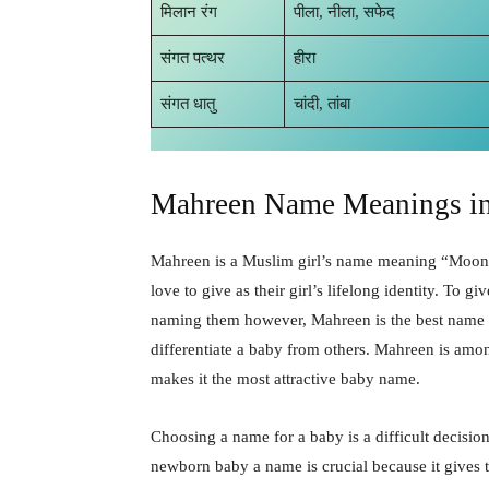
मिलान रंग
पीला, नीला, सफेद
संगत पत्थर
हीरा
संगत धातु
चांदी, तांबा
Mahreen Name Meanings in
Mahreen is a Muslim girl’s name meaning “Moon, b
love to give as their girl’s lifelong identity. To g
naming them however, Mahreen is the best name fo
differentiate a baby from others. Mahreen is amon
makes it the most attractive baby name.
Choosing a name for a baby is a difficult decision 
newborn baby a name is crucial because it gives th