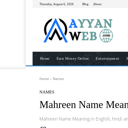
Thursday, August 6, 2026
Blog
About
Home
Earn Money Online
Entertainment
S
Home
Names
NAMES
Mahreen Name Mean
Mahreen Name Meaning in English, hindi a