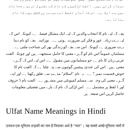
ممتاز کرتی ہیں۔ الفت لڑکیوں کے نام کے مقبول ترین رجحانات
میں سے ایک ہے۔ اس کا آسان تلفظ اسے سب سے پرکشش بچے کا نام
بناتا ہے۔
بچے کے لیے نام کا انتخاب والدین کے لیے ایک مشکل فیصلہ ہے کیونکہ اس کے
لیے بہت زیادہ غور و فکر کی ضرورت ہوتی ہے۔ نوزائیدہ بچے کو نام دینا
بہت ضروری ہے کیونکہ اس سے بچے کو زندگی بھر کی شناخت ملتی ہے۔
مسلمان عموماً اس نام کو گہرے معنی کا حامل سمجھتے ہیں اور چونکہ الفت
عربی زبان کا نام ہے جو مسلمانوں میں مقبول ہے، اس لیے اس کے گہرے
معنی ہیں۔ اس کی عددی پیشین گوئیوں سے پتہ چلتا ہے کہ الفت نام کا
خوش قسمت نمبر 7 ہے۔ یہ نام “اسلام” مذہب سے تعلق رکھتا ہے اور اپنے
گہرے معنی کی وجہ سے مسلم کمیونٹی میں مشہور ہے۔ الفت نام 5 حروف
اور 1 لفظ پر مشتمل ہے۔ اس لڑکی کے نام کے بارے میں تفصیلی معلومات
حاصل کریں اس صفحہ پر۔
Ulfat Name Meanings in Hindi
उल्फत एक मुस्लिम लड़की का नाम है जिसका अर्थ है “प्यार”। यह सबसे अच्छे मुस्लिम नामों में