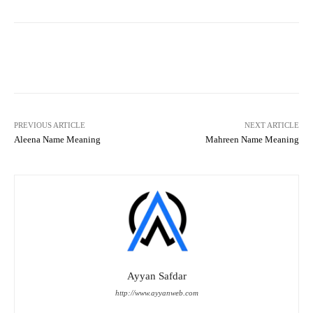
Facebook
X
Pinterest
What
PREVIOUS ARTICLE
NEXT ARTICLE
Aleena Name Meaning
Mahreen Name Meaning
Ayyan Safdar
http://www.ayyanweb.com