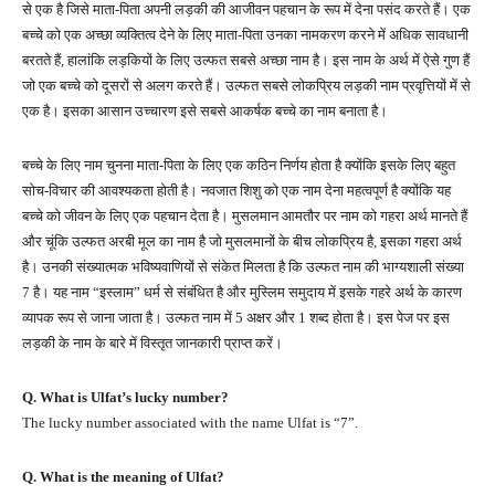
से एक है जिसे माता-पिता अपनी लड़की की आजीवन पहचान के रूप में देना पसंद करते हैं। एक
बच्चे को एक अच्छा व्यक्तित्व देने के लिए माता-पिता उनका नामकरण करने में अधिक सावधानी
बरतते हैं, हालांकि लड़कियों के लिए उल्फत सबसे अच्छा नाम है। इस नाम के अर्थ में ऐसे गुण हैं
जो एक बच्चे को दूसरों से अलग करते हैं। उल्फत सबसे लोकप्रिय लड़की नाम प्रवृत्तियों में से
एक है। इसका आसान उच्चारण इसे सबसे आकर्षक बच्चे का नाम बनाता है।
बच्चे के लिए नाम चुनना माता-पिता के लिए एक कठिन निर्णय होता है क्योंकि इसके लिए बहुत
सोच-विचार की आवश्यकता होती है। नवजात शिशु को एक नाम देना महत्वपूर्ण है क्योंकि यह
बच्चे को जीवन के लिए एक पहचान देता है। मुसलमान आमतौर पर नाम को गहरा अर्थ मानते हैं
और चूंकि उल्फत अरबी मूल का नाम है जो मुसलमानों के बीच लोकप्रिय है, इसका गहरा अर्थ
है। उनकी संख्यात्मक भविष्यवाणियों से संकेत मिलता है कि उल्फत नाम की भाग्यशाली संख्या
7 है। यह नाम “इस्लाम” धर्म से संबंधित है और मुस्लिम समुदाय में इसके गहरे अर्थ के कारण
व्यापक रूप से जाना जाता है। उल्फत नाम में 5 अक्षर और 1 शब्द होता है। इस पेज पर इस
लड़की के नाम के बारे में विस्तृत जानकारी प्राप्त करें।
Q. What is Ulfat’s lucky number?
The lucky number associated with the name Ulfat is “7”.
Q. What is the meaning of Ulfat?