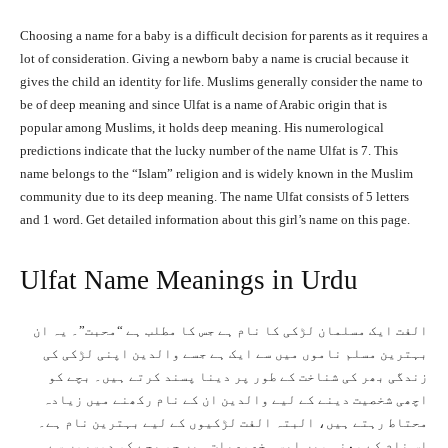
Choosing a name for a baby is a difficult decision for parents as it requires a
lot of consideration. Giving a newborn baby a name is crucial because it
gives the child an identity for life. Muslims generally consider the name to
be of deep meaning and since Ulfat is a name of Arabic origin that is
popular among Muslims, it holds deep meaning. His numerological
predictions indicate that the lucky number of the name Ulfat is 7. This
name belongs to the “Islam” religion and is widely known in the Muslim
community due to its deep meaning. The name Ulfat consists of 5 letters
and 1 word. Get detailed information about this girl’s name on this page.
Ulfat Name Meanings in Urdu
الفت ایک مسلمان لڑکی کا نام ہے جس کا مطلب ہے “محبت”۔ یہ ان
بہترین مسلم ناموں میں سے ایک ہے جسے والدین اپنی لڑکی کی
زندگی بھر کی شناخت کے طور پر دینا پسند کرتے ہیں۔ بچے کو
اچھی شخصیت دینے کے لیے والدین ان کے نام رکھنے میں زیادہ
محتاط رہتے ہیں، البتہ الفت لڑکیوں کے لیے بہترین نام ہے۔
اس نام کے معنی میں ایسی خصوصیات ہیں جو بچے کو دوسروں سے