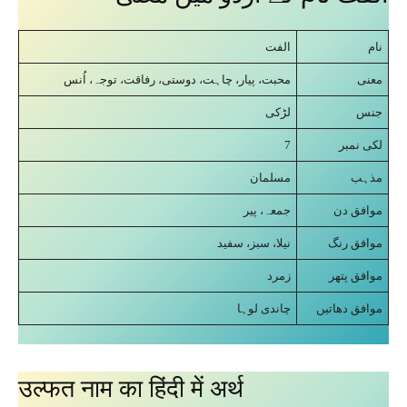
نام
الفت
معنی
محبت، پیار، چاہت، دوستی، رفاقت، توجہ، اُنس
جنس
لڑکی
7
لکی نمبر
مذہب
مسلمان
موافق دن
جمعہ، پیر
موافق رنگ
نیلا، سبز، سفید
موافق پتھر
زمرد
موافق دھاتیں
چاندی لوہا
उल्फत नाम का हिंदी में अर्थ