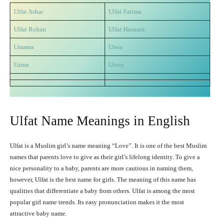
Ulfat Ashar
Ulfat Fatima
Ulfat Rohan
Ulfat Hasnain
Umama
Urwa
Uzma
Urooj
Ulfat Name Meanings in English
Ulfat is a Muslim girl’s name meaning “Love”. It is one of the best Muslim
names that parents love to give as their girl’s lifelong identity. To give a
nice personality to a baby, parents are more cautious in naming them,
however, Ulfat is the best name for girls. The meaning of this name has
qualities that differentiate a baby from others. Ulfat is among the most
popular girl name trends. Its easy pronunciation makes it the most
attractive baby name.