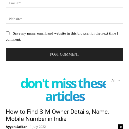
Ema
Web
Save my name, email, and website in this browser for the next time I
comment.
don't miss these
All
articles
How to Find SIM Owner Details, Name,
Mobile Number in India
Ayyan Safdar
-
1 July 2022
0