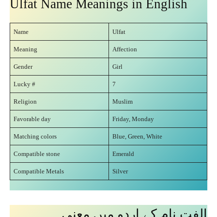
Ulfat Name Meanings in English
Name
Ulfat
Meaning
Affection
Gender
Girl
Lucky #
7
Religion
Muslim
Favorable day
Friday, Monday
Matching colors
Blue, Green, White
Compatible stone
Emerald
Compatible Metals
Silver
الفت نام کے اردو میں معنی