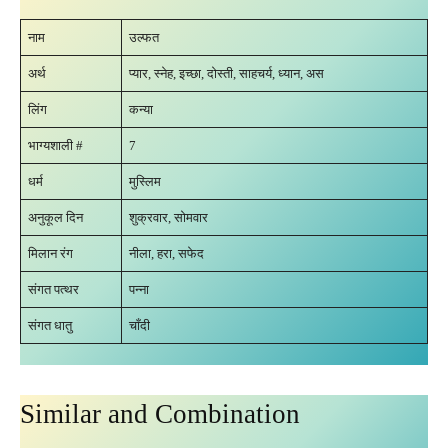
नाम
उल्फत
अर्थ
प्यार, स्नेह, इच्छा, दोस्ती, साहचर्य, ध्यान, अस
लिंग
कन्या
भाग्यशाली #
7
धर्म
मुस्लिम
अनुकूल दिन
शुक्रवार, सोमवार
मिलान रंग
नीला, हरा, सफेद
संगत पत्थर
पन्ना
संगत धातु
चाँदी
Similar and Combination