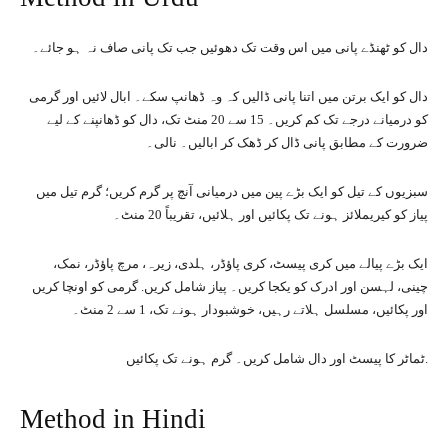
دال کو ٹھنڈے پانی میں اس وقت تک دھوئیں جب تک پانی صاف نہ ہو جائے۔
دال کو ایک برتن میں اتنا پانی ڈالیں کہ وہ ڈھانپ سکے۔ ابال لائیں اور گرمی
کو درمیانے درجے تک کم کریں۔ 15 سے 20 منٹ تک، دال کو ڈھانپنے کے لیے
ضرورت کے مطابق پانی ڈال کر ڈھک کر ابالیں۔ نالی۔
سبزیوں کے تیل کو ایک بڑے پین میں درمیانی آنچ پر گرم کریں؛ گرم تیل میں
پیاز کو کیریملائز ہونے تک پکائیں اور ہلائیں، تقریباً 20 منٹ۔
ایک بڑے پیالے میں کری پیسٹ، کری پاؤڈر، ہلدی، زیرہ، مرچ پاؤڈر، نمک،
چینی، لہسن اور ادرک کو یکجا کریں۔ پیاز شامل کریں. گرمی کو اونچا کریں
اور پکائیں، مسلسل ہلاتے رہیں، خوشبودار ہونے تک، 1 سے 2 منٹ۔
ٹماٹر کا پیسٹ اور دال شامل کریں۔ گرم ہونے تک پکائیں.
Method in Hindi