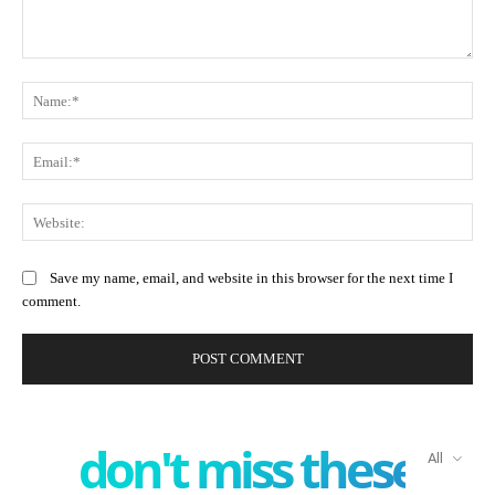
Comment:
Na
Ema
Web
Save my name, email, and website in this browser for the next time I
comment.
don't miss these
All