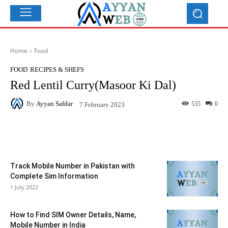
Home
Food
FOOD
RECIPES & SHEFS
Red Lentil Curry(Masoor Ki Dal)
By
Ayyan Safdar
535
0
7 February 2023
Facebook
X
Pinterest
What
Track Mobile Number in Pakistan with
Complete Sim Information
1 July 2022
How to Find SIM Owner Details, Name,
Mobile Number in India