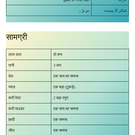
ٹماٹر کا پیسٹ
دو بڑے
सामग्री
लाल दाल
दो कप
पानी
3 कप
तेल
एक चाय का चम्मच
प्याज़
एक बड़ा (टुकड़े)
करी पेस्ट
2 बड़ा स्पून
करी पाउडर
एक चाय का चम्मच
हल्दी
एक चम्मच
जीरा
एक चम्मच