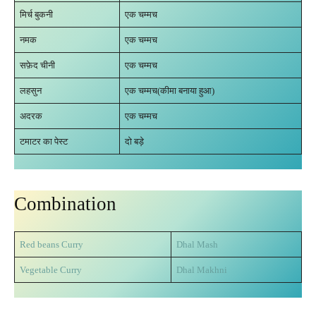
मिर्च बुकनी
एक चम्मच
नमक
एक चम्मच
सफ़ेद चीनी
एक चम्मच
लहसुन
एक चम्मच(कीमा बनाया हुआ)
अदरक
एक चम्मच
टमाटर का पेस्ट
दो बड़े
Combination
Red beans Curry
Dhal Mash
Vegetable Curry
Dhal Makhni