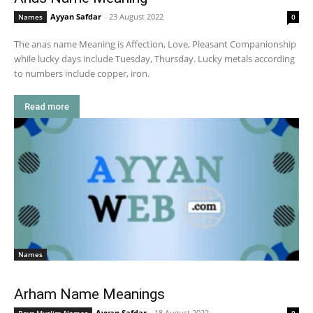
Ayyan Safdar
-
23 August 2022
Names
0
The anas name Meaning is Affection, Love, Pleasant Companionship
while lucky days include Tuesday, Thursday. Lucky metals according
to numbers include copper, iron.
Read more
Names
Arham Name Meanings
Ayyan Safdar
-
18 August 2022