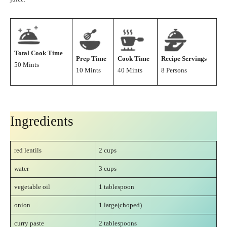
Total Cook Time
Prep Time
Cook Time
Recipe Servings
50 Mints
10 Mints
40 Mints
8 Persons
Ingredients
red lentils
2 cups
water
3 cups
vegetable oil
1 tablespoon
onion
1 large(choped)
curry paste
2 tablespoons