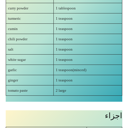
curry powder
1 tablespoon
turmeric
1 teaspoon
cumin
1 teaspoon
chili powder
1 teaspoon
salt
1 teaspoon
white sugar
1 teaspoon
garlic
1 teaspoon(minced)
ginger
1 teaspoon
tomato paste
2 large
اجزاء