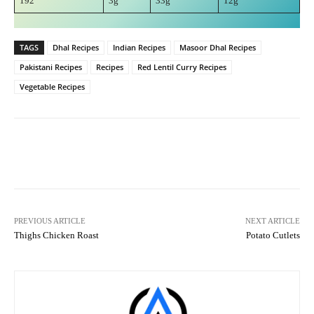
192
3g
33g
12g
TAGS
Dhal Recipes
Indian Recipes
Masoor Dhal Recipes
Pakistani Recipes
Recipes
Red Lentil Curry Recipes
Vegetable Recipes
Facebook
X
Pinterest
What
PREVIOUS ARTICLE
NEXT ARTICLE
Thighs Chicken Roast
Potato Cutlets