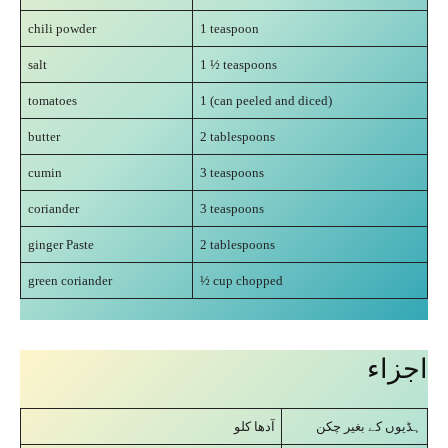
chili powder
1 teaspoon
salt
1 ½ teaspoons
tomatoes
1 (can peeled and diced)
butter
2 tablespoons
cumin
3 teaspoons
coriander
3 teaspoons
ginger Paste
2 tablespoons
green coriander
½ cup chopped
اجزاء
ہڈیوں کے بغیر چکن
آدھا کلو