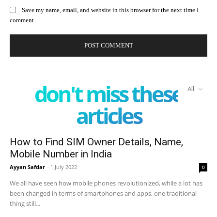
Save my name, email, and website in this browser for the next time I
comment.
don't miss these
All
articles
How to Find SIM Owner Details, Name,
Mobile Number in India
Ayyan Safdar
-
1 July 2022
0
We all have seen how mobile phones revolutionized, while a lot has
been changed in terms of smartphones and apps, one traditional
thing still...