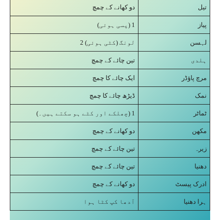
تیل
دو کھانے کے چمچ
پیاز
(پسی ہوئی) 1
لہسن
2 لونگ (کٹی ہوئی)
ہلدی
تین چائے کے چمچ
مرچ پاؤڈر
ایک چائے کا چمچ
نمک
ڈیڑھ چائے کا چمچ
ٹماٹر
(چھلکے اور کٹے ہو سکتے ہیں۔) 1
مکھن
دو کھانے کے چمچ
زیرہ
تین چائے کے چمچ
دھنیا
تین چائے کے چمچ
ادرک پیسٹ
دو کھانے کے چمچ
ہرا دھنیا
آدھا کپ کٹا ہوا