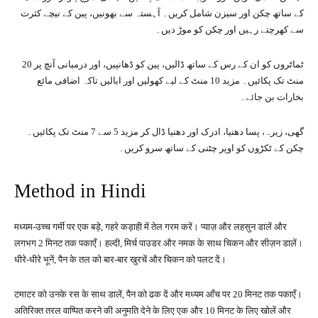
کے ساتھ چکن اور سیزن شامل کریں۔ آہستہ سے بھونیں، پین کے نیچے کثرت
سے کھرچتے رہیں اور چکن کو موڑ دیں۔
ٹماٹروں کو ان کے رس کے ساتھ ڈالیں، پین کو ڈھانپیں، اور درمیانی آنچ پر 20
منٹ تک پکائیں۔ مزید 10 منٹ کے لیے کھولیں اور ابالیں تاکہ اضافی مائع
بخارات بن جائے۔
گھی، زیرہ، پسا دھنیا، ادرک اور دھنیا ڈال کر مزید 5 سے 7 منٹ تک پکائیں۔
چکن کے ٹکڑوں کو اوپر چٹنی کے ساتھ سرو کریں۔
Method in Hindi
मध्यम-उच्च गर्मी पर एक बड़े, गहरे कड़ाही में तेल गरम करें। प्याज़ और लहसुन डालें और
लगभग 2 मिनट तक पकाएँ। हल्दी, मिर्च पाउडर और नमक के साथ चिकन और सीज़न डालें।
धीरे-धीरे भूनें, पैन के तल को बार-बार खुरचें और चिकन को पलट दें।
टमाटर को उनके रस के साथ डालें, पैन को ढक दें और मध्यम आँच पर 20 मिनट तक पकाएँ।
अतिरिक्त तरल वाष्पित करने की अनुमति देने के लिए एक और 10 मिनट के लिए खोलें और