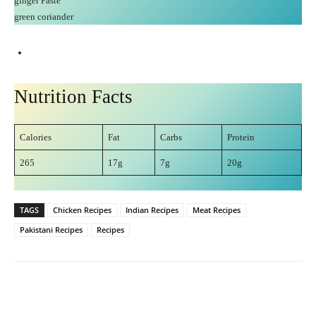
ginger Paste
green coriander
Nutrition Facts
Calories
Fat
Carbs
Protein
265
17g
7g
20g
TAGS
Chicken Recipes
Indian Recipes
Meat Recipes
Pakistani Recipes
Recipes
Facebook
X
Pinterest
What