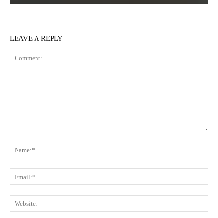
LEAVE A REPLY
Comment:
Na
Ema
Web