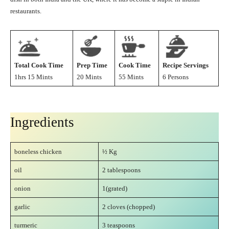
restaurants.
Total Cook Time
Prep Time
Cook Time
Recipe Servings
1hrs 15 Mints
20 Mints
55 Mints
6 Persons
Ingredients
boneless chicken
½ Kg
oil
2 tablespoons
onion
1(grated)
garlic
2 cloves (chopped)
turmeric
3 teaspoons