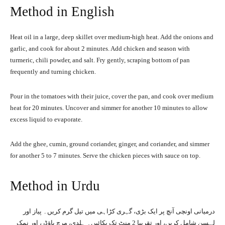
Method in English
Heat oil in a large, deep skillet over medium-high heat. Add the onions and
garlic, and cook for about 2 minutes. Add chicken and season with
turmeric, chili powder, and salt. Fry gently, scraping bottom of pan
frequently and turning chicken.
Pour in the tomatoes with their juice, cover the pan, and cook over medium
heat for 20 minutes. Uncover and simmer for another 10 minutes to allow
excess liquid to evaporate.
Add the ghee, cumin, ground coriander, ginger, and coriander, and simmer
for another 5 to 7 minutes. Serve the chicken pieces with sauce on top.
Method in Urdu
درمیانی اونچی آنچ پر ایک بڑی، گہری کڑاہی میں تیل گرم کریں۔ پیاز اور
لہسن شامل کریں، اور تقریبا 2 منٹ تک پکائیں۔ ہلدی، مرچ پاؤڈر، اور نمک