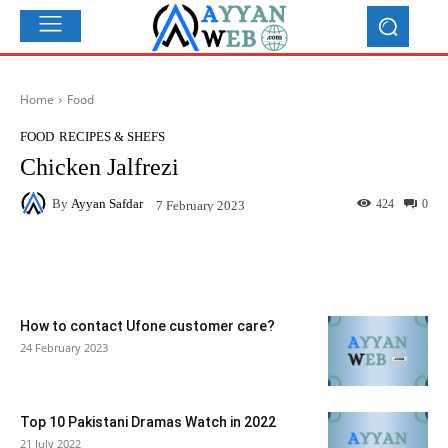
Home
Food
FOOD
RECIPES & SHEFS
Chicken Jalfrezi
By
Ayyan Safdar
424
0
7 February 2023
Facebook
X
Pinterest
What
How to contact Ufone customer care?
24 February 2023
Top 10 Pakistani Dramas Watch in 2022
21 July 2022