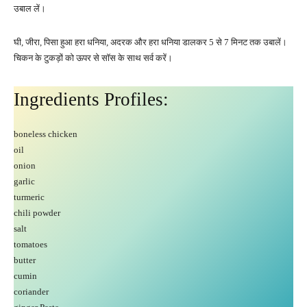
उबाल लें।
घी, जीरा, पिसा हुआ हरा धनिया, अदरक और हरा धनिया डालकर 5 से 7 मिनट तक उबालें।
चिकन के टुकड़ों को ऊपर से सॉस के साथ सर्व करें।
Ingredients Profiles:
boneless chicken
oil
onion
garlic
turmeric
chili powder
salt
tomatoes
butter
cumin
coriander