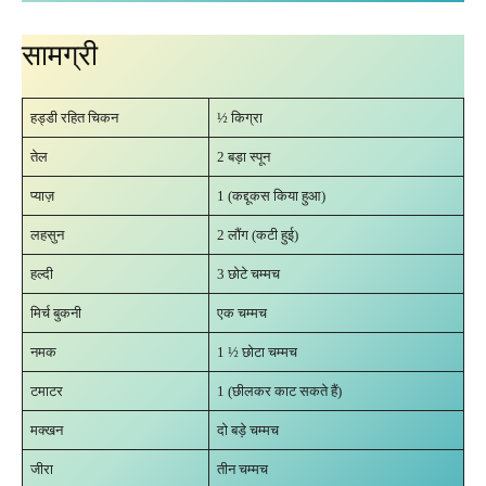
सामग्री
हड्डी रहित चिकन
½ किग्रा
तेल
2 बड़ा स्पून
प्याज़
1 (कद्दूकस किया हुआ)
लहसुन
2 लौंग (कटी हुई)
हल्दी
3 छोटे चम्मच
मिर्च बुकनी
एक चम्मच
नमक
1 ½ छोटा चम्मच
टमाटर
1 (छीलकर काट सकते हैं)
मक्खन
दो बड़े चम्मच
जीरा
तीन चम्मच